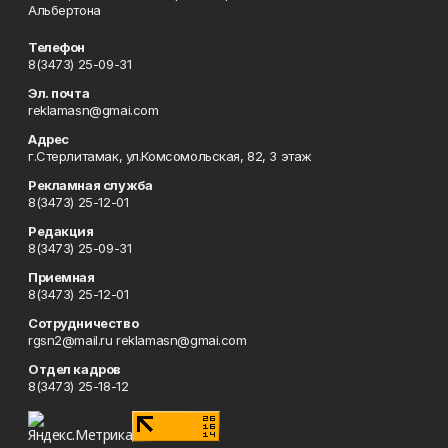
Альбертона
Телефон
8(3473) 25-09-31
Эл. почта
reklamasn@gmai.com
Адрес
г.Стерлитамак, ул.Комсомольская, 82, 3 этаж
Рекламная служба
8(3473) 25-12-01
Редакция
8(3473) 25-09-31
Приемная
8(3473) 25-12-01
Сотрудничество
rgsn2@mail.ru reklamasn@gmai.com
Отдел кадров
8(3473) 25-18-12