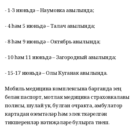
- 1-3 июньдә – Наумовка авылында;
- 4 һәм 5 июньдә – Талач авылында;
- 8 һәм 9 июньдә – Октябрь авылында;
- 10 һәм 11 июньдә – Загородный авылында;
- 15-17 июньдә – Олы Куганак авылында.
Мобиль медицина комплексына барганда үзең
белән паспорт, мотлак медицина страховкалавы
полисы, шулай ук, булган очракта, амбулатор
картадан өземтәләр һәм элек үткәрелгән
тикшеренүләр нәтиҗәләре булырга тиеш.