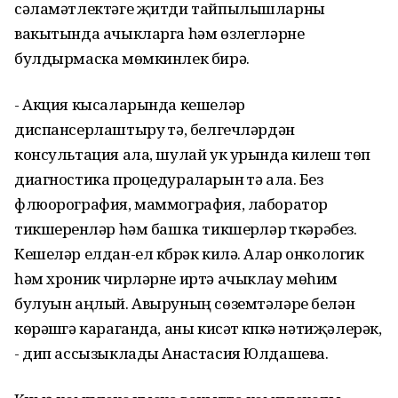
сәламәтлектәге җитди тайпылышларны
вакытында ачыкларга һәм өзлегүләрне
булдырмаска мөмкинлек бирә.
- Акция кысаларында кешеләр
диспансерлаштыру үтә, белгечләрдән
консультация ала, шулай ук урында килеш төп
диагностика процедураларын үтә ала. Без
флюорография, маммография, лаборатор
тикшеренүләр һәм башка тикшерүләр үткәрәбез.
Кешеләр елдан-ел күбрәк килә. Алар онкологик
һәм хроник чирләрне иртә ачыклау мөһим
булуын аңлый. Авыруның сөземтәләре белән
көрәшүгә караганда, аны кисәтү күпкә нәтиҗәлерәк,
- дип ассызыклады Анастасия Юлдашева.