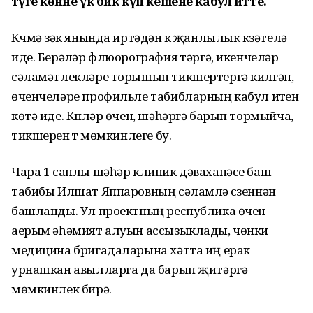
тәүге көнне үк бик күп кешене кабул итте.
Күчмә үзәк янында иртәдән үк җанлылык күзәтелә
иде. Берәүләр флюорография үтәргә, икенчеләр
сәламәтлекләре торышын тикшертергә килгән,
өченчеләре профильле табибларның кабул итүен
көтә иде. Күпләр өчен, шәһәргә барып тормыйча,
тикшеренү үтү мөмкинлеге бу.
Чара 1 санлы шәһәр клиник дәваханәсе баш
табибы Илшат Яппаровның сәламләү сүзеннән
башланды. Ул проектның республика өчен
аерым әһәмият алуын ассызыклады, чөнки
медицина бригадаларына хәтта иң ерак
урнашкан авылларга да барып җитәргә
мөмкинлек бирә.