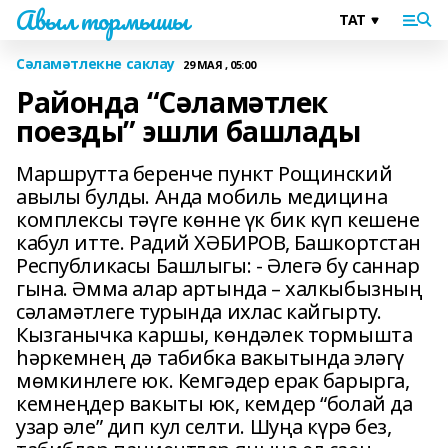
Авыл тормышы
Сәламәтлекне саклау
29 МАЯ , 05:00
Районда “Сәламәтлек
поезды” эшли башлады
Маршрутта беренче пункт Рощинский
авылы булды. Анда мобиль медицина
комплексы тәүге көнне үк бик күп кешене
кабул итте. Радий ХӘБИРОВ, Башкортстан
Республикасы Башлыгы: - Әлегә бу саннар
гына. Әмма алар артында – халкыбызның
сәламәтлеге турында ихлас кайгырту.
Кызганычка каршы, көндәлек тормышта
һәркемнең дә табибка вакытында эләгү
мөмкинлеге юк. Кемгәдер ерак барырга,
кемнеңдер вакыты юк, кемдер “болай да
узар әле” дип кул селти. Шуңа күрә без,