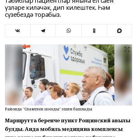
табиблар пациентлар янына ел саен
үзләре киләчәк, дип килештек. Һәм
сүзебездә торабыз.
Районда “Сәламәтлек поезды” эшли башлады
Маршрутта беренче пункт Рощинский авылы
булды. Анда мобиль медицина комплексы