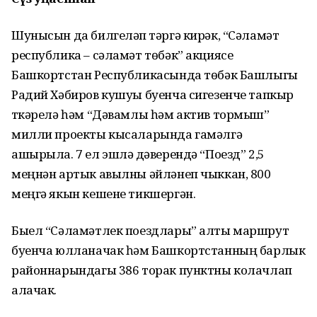
Шунысын да билгеләп үтәргә кирәк, “Сәламәт
республика – сәламәт төбәк” акциясе
Башкортстан Республикасында төбәк Башлыгы
Радий Хәбиров кушуы буенча сигезенче тапкыр
үткәрелә һәм “Дәвамлы һәм актив тормыш”
милли проекты кысаларында гамәлгә
ашырыла. 7 ел эшләү дәверендә “Поезд” 2,5
меңнән артык авылны әйләнеп чыккан, 800
меңгә якын кешене тикшергән.
Быел “Сәламәтлек поездлары” алты маршрут
буенча юлланачак һәм Башкортстанның барлык
районнарындагы 386 торак пунктны колачлап
алачак.