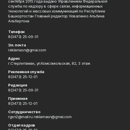
сентября 2015 года выдано Управлением Федеральной
службы по надзору в сфере связи, информационных
технологий и массовых коммуникаций по Республике
Башкортостан Главный редактор: Коваленко Альбина
Альбертона
Телефон
8(3473) 25-09-31
Эл. почта
reklamasn@gmai.com
Адрес
г.Стерлитамак, ул.Комсомольская, 82, 3 этаж
Рекламная служба
8(3473) 25-12-01
Редакция
8(3473) 25-09-31
Приемная
8(3473) 25-12-01
Сотрудничество
rgsn2@mail.ru reklamasn@gmai.com
Отдел кадров