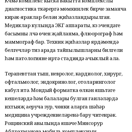
Күчмә комплекс кыска вакытта комплекслы
диагностика үткәрергә мөмкинлек бирүче заманча
кирәк-яраклар белән җиһазландырылган.
Медиклар кулында ЭКГ аппараты, күз эчендәге
басымны үлчәү өчен җайланма, флюорограф һәм
маммограф бар. Техник җиһазлар ярдәмендә
белгечләр тиз арада тайпылышларны билгели
һәм патологияне иртә стадиядә ачыклый ала.
Терапевттан тыш, невролог, кардиолог, хирург,
офтальмолог, эндокринолог, отоларинголог
кабул итә. Мондый форматка өлкән яшьтәге
кешеләрдә һәм балалары булган гаиләләрдә
ихтыяҗ аеруча зур, чөнки аларга шәһәр
медицина учреждениеләренә бару читенрәк.
Рощинский авылында яшәүче Минсорур
Абдрахманова мобиль комплексның