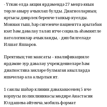
- Үткән елда акция ярдәмендә 27 меңгә якын
төрле авыру ачыклап булды. Диагнозларның
яртысы диярлек беренче тапкыр куелды.
Моннан тыш, һәр сигезенче пациентта арытабан
күзәтү һәм дәвалау таләп итүче социаль әһәмиятле
патологияләр ачыкланды, - дип билгеләде
Илшат Яппаров.
Пректның төп максаты – квалификацияле
ярдәмне зур дәвалау учреждениеләре һәм
диагностика үзәкләре булмаган авылларда
яшәүчеләр ала алырлык итү.
1 санлы шәһәр клиник дәваханәсенең 5 нче
корпусы поликлиникасы мөдире Анастасия
Юлдашева әйтүенчә, мобиль формат