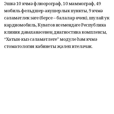
Эшкә 10 күчмә флюорограф, 10 маммограф, 49
мобиль фельдшер-акушерлык пункты, 9 күчмә
сәламәтлек үзәге (берсе – балалар өчен), шулай ук
кардиомобиль, Куватов исемендәге Республика
клиник дәваханәсенең диагностика комплексы,
“Хатын-кыз сәламәтлеге” модуле һәм күчмә
стоматология кабинеты җәлеп ителәчәк.