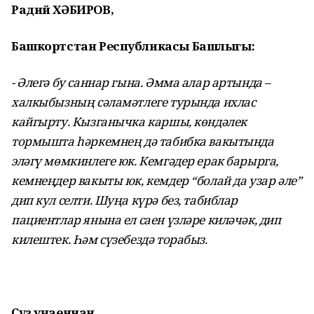
Радий ХӘБИРОВ,
Башкортстан Республикасы Башлыгы:
- Әлегә бу саннар гына. Әмма алар артында –
халкыбызның сәламәтлеге турында ихлас
кайгырту. Кызганычка каршы, көндәлек
тормышта һәркемнең дә табибка вакытында
эләгү мөмкинлеге юк. Кемгәдер ерак барырга,
кемнеңдер вакыты юк, кемдер “болай да узар әле”
дип кул селти. Шуңа күрә без, табиблар
пациентлар янына ел саен үзләре киләчәк, дип
килештек. Һәм сүзебездә торабыз.
Сүз уңаеннан