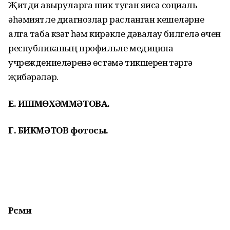
Җитди авыруларга шик туган яисә социаль
әһәмиятле диагнозлар расланган кешеләрне
алга таба күзәтү һәм кирәкле дәвалау билгеләү өчен
республиканың профильле медицина
учреждениеләренә өстәмә тикшеренү үтәргә
җибәрәләр.
Е. ИШМӨХӘММӘТОВА.
Г. БИКМӘТОВ фотосы.
Рәсми