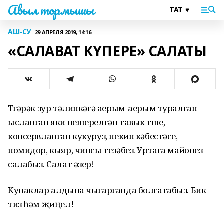
Авыл тормышы
АШ-СУ
29 АПРЕЛЯ 2019, 14:16
«САЛАВАТ КҮПЕРЕ» САЛАТЫ
Түгәрәк зур тәлинкәгә аерым-аерым туралган
ысланган яки пешерелгән тавык түше,
консервланган кукуруз, пекин кәбестәсе,
помидор, кыяр, чипсы тезәбез. Уртага майонез
салабыз. Салат әзер!
Кунаклар алдына чыгарганда болгатабыз. Бик
тиз һәм җиңел!