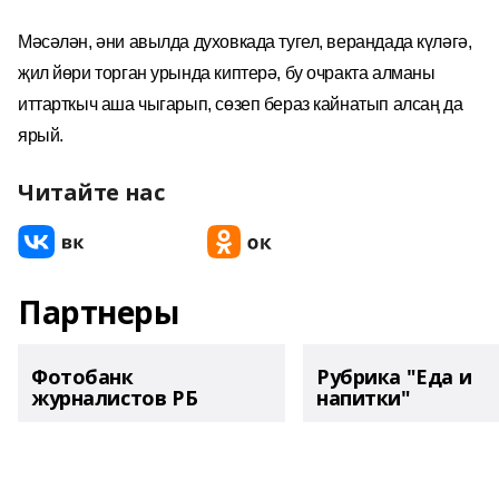
Мәсәлән, әни авылда духовкада тугел, верандада күләгә,
җил йөри торган урында киптерә, бу очракта алманы
иттарткыч аша чыгарып, сөзеп бераз кайнатып алсаң да
ярый.
Читайте нас
Партнеры
Фотобанк
Рубрика "Еда и
журналистов РБ
напитки"