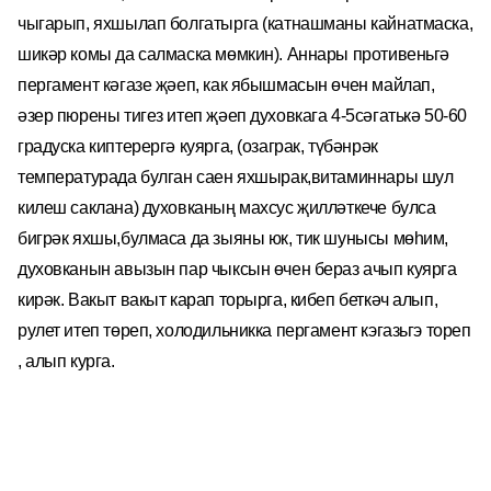
чыгарып, яхшылап болгатырга (катнашманы кайнатмаска,
шикәр комы да салмаска мөмкин). Аннары противеньгә
пергамент кәгазе җәеп, как ябышмасын өчен майлап,
әзер пюрены тигез итеп җәеп духовкага 4-5сәгатькә 50-60
градуска киптерергә куярга, (озаграк, түбәнрәк
температурада булган саен яхшырак,витаминнары шул
килеш саклана) духовканың махсус җилләткече булса
бигрәк яхшы,булмаса да зыяны юк, тик шунысы мөһим,
духовканын авызын пар чыксын өчен бераз ачып куярга
кирәк. Вакыт вакыт карап торырга, кибеп беткәч алып,
рулет итеп төреп, холодильникка пергамент кэгазьгэ тореп
, алып курга.