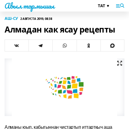
Авыл тормышы
АШ-СУ
2 АВГУСТА 2019, 08:38
Алмадан как ясау рецепты
Алманы юып, кабыгыннан чистартып иттарткыч аша