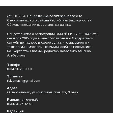
@1930-2026 Общественно-политическая газета
Стерлитамакского района Республики Башкортостан
Об использовании персональных данных
Свидетельство о регистрации СМИ № ПИ ТУ02-01445 от 9
сентября 2015 года выдано Управлением Федеральной
службы по надзору в сфере связи, информационных
технологий и массовых коммуникаций по Республике
Башкортостан Главный редактор: Коваленко Альбина
Альбертона
Телефон
8(3473) 25-09-31
Эл. почта
reklamasn@gmai.com
Адрес
г.Стерлитамак, ул.Комсомольская, 82, 3 этаж
Рекламная служба
8(3473) 25-12-01
Редакция