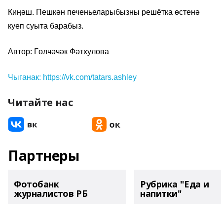
Киңәш. Пешкән печеньеларыбызны решётка өстенә
куеп суыта барабыз.
Автор: Гөлчәчәк Фәтхулова
Чыганак: https://vk.com/tatars.ashley
Читайте нас
Партнеры
Фотобанк
Рубрика "Еда и
журналистов РБ
напитки"