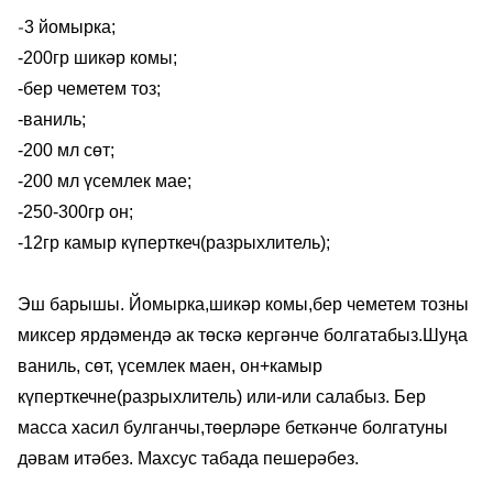
3 йомырка;
-
-200гр шикәр комы;
-бер чеметем тоз;
-ваниль;
-200 мл сөт;
-200 мл үсемлек мае;
-250-300гр он;
-12гр камыр күперткеч(разрыхлитель);
Эш барышы. Йомырка,шикәр комы,бер чеметем тозны
миксер ярдәмендә ак төскә кергәнче болгатабыз.Шуңа
ваниль, сөт, үсемлек маен, он+камыр
күперткечне(разрыхлитель) или-или салабыз. Бер
масса хасил булганчы,төерләре беткәнче болгатуны
дәвам итәбез. Махсус табада пешерәбез.