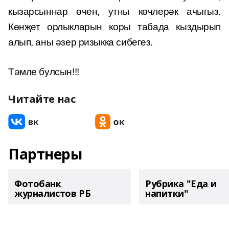
кызарсыннар өчен, утны көчлерәк ачыгыз.
Көнҗет орлыкларын коры табада кыздырып
алып, аны әзер ризыкка сибегез.
Тәмле булсын!!!
Читайте нас
Партнеры
Фотобанк
Рубрика "Еда и
журналистов РБ
напитки"