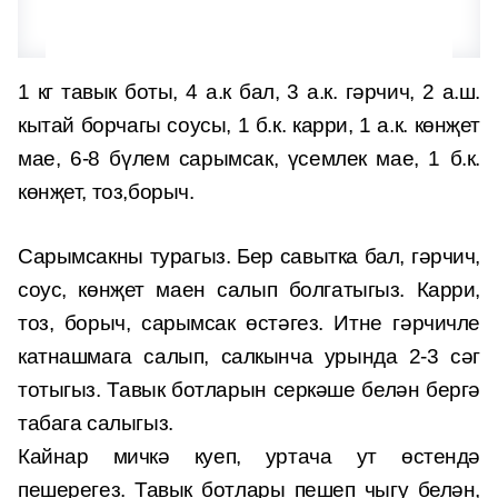
1 кг тавык боты, 4 а.к бал, 3 а.к. гәрчич, 2 а.ш.
кытай борчагы соусы, 1 б.к. карри, 1 а.к. көнҗет
мае, 6-8 бүлем сарымсак, үсемлек мае, 1 б.к.
көнҗет, тоз,борыч.
Сарымсакны турагыз. Бер савытка бал, гәрчич,
соус, көнҗет маен салып болгатыгыз. Карри,
тоз, борыч, сарымсак өстәгез. Итне гәрчичле
катнашмага салып, салкынча урында 2-3 сәг
тотыгыз. Тавык ботларын серкәше белән бергә
табага салыгыз.
Кайнар мичкә куеп, уртача ут өстендә
пешерегез. Тавык ботлары пешеп чыгу белән,