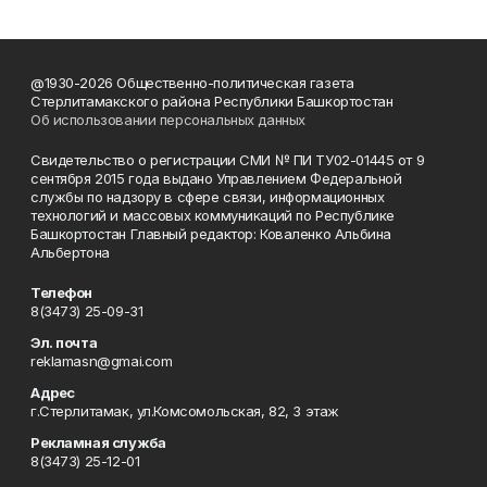
@1930-2026 Общественно-политическая газета
Стерлитамакского района Республики Башкортостан
Об использовании персональных данных
Свидетельство о регистрации СМИ № ПИ ТУ02-01445 от 9
сентября 2015 года выдано Управлением Федеральной
службы по надзору в сфере связи, информационных
технологий и массовых коммуникаций по Республике
Башкортостан Главный редактор: Коваленко Альбина
Альбертона
Телефон
8(3473) 25-09-31
Эл. почта
reklamasn@gmai.com
Адрес
г.Стерлитамак, ул.Комсомольская, 82, 3 этаж
Рекламная служба
8(3473) 25-12-01