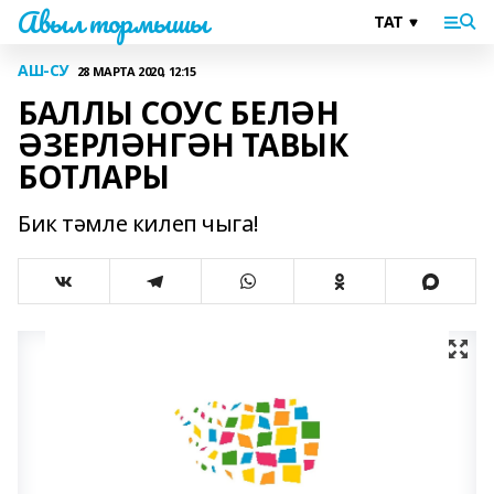
Авыл тормышы
АШ-СУ
28 МАРТА 2020, 12:15
БАЛЛЫ СОУС БЕЛӘН
ӘЗЕРЛӘНГӘН ТАВЫК
БОТЛАРЫ
Бик тәмле килеп чыга!