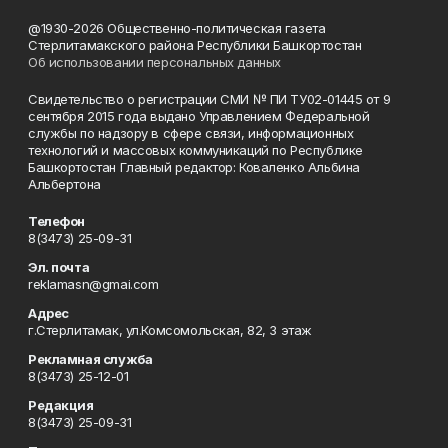
@1930-2026 Общественно-политическая газета
Стерлитамакского района Республики Башкортостан
Об использовании персональных данных
Свидетельство о регистрации СМИ № ПИ ТУ02-01445 от 9
сентября 2015 года выдано Управлением Федеральной
службы по надзору в сфере связи, информационных
технологий и массовых коммуникаций по Республике
Башкортостан Главный редактор: Коваленко Альбина
Альбертона
Телефон
8(3473) 25-09-31
Эл. почта
reklamasn@gmai.com
Адрес
г.Стерлитамак, ул.Комсомольская, 82, 3 этаж
Рекламная служба
8(3473) 25-12-01
Редакция
8(3473) 25-09-31