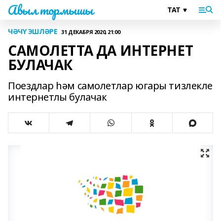
Авыл тормышы
ЧӘЧҮ ЭШЛӘРЕ
31 ДЕКАБРЯ 2020, 21:00
САМОЛЕТТА ДА ИНТЕРНЕТ
БУЛАЧАК
Поездлар һәм самолетлар югары тизлекле
интернетлы булачак