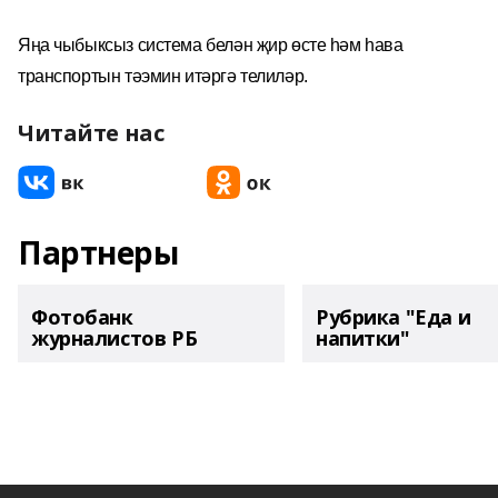
Яңа чыбыксыз система белән җир өсте һәм һава
транспортын тәэмин итәргә телиләр.
Читайте нас
Партнеры
Фотобанк
Рубрика "Еда и
журналистов РБ
напитки"