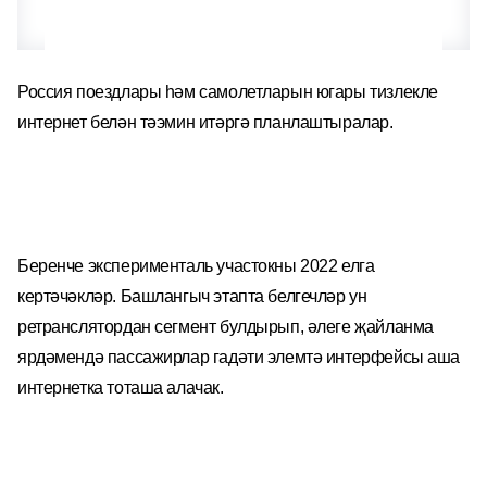
Россия поездлары һәм самолетларын югары тизлекле
интернет белән тәэмин итәргә планлаштыралар.
Беренче эксперименталь участокны 2022 елга
кертәчәкләр. Башлангыч этапта белгечләр ун
ретранслятордан сегмент булдырып, әлеге җайланма
ярдәмендә пассажирлар гадәти элемтә интерфейсы аша
интернетка тоташа алачак.