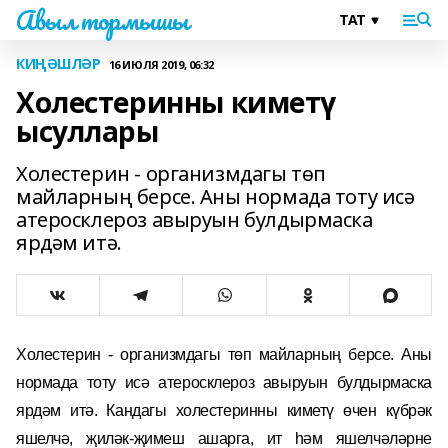
Авыл тормышы
КИҢӘШЛӘР
16 ИЮЛЯ 2019, 06:32
Холестеринны киметү
ысуллары
Холестерин - организмдагы төп
майларның берсе. Аны нормада тоту исә
атеросклероз авыруын булдырмаска
ярдәм итә.
Холестерин - организмдагы төп майларның берсе. Аны
нормада тоту исә атеросклероз авыруын булдырмаска
ярдәм итә. Кандагы холестеринны киметү өчен күбрәк
яшелчә, җиләк-җимеш ашарга, ит һәм яшелчәләрне