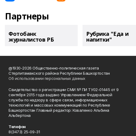
Партнеры
Фотобанк
Рубрика "Еда и
журналистов РБ
напитки"
@1930-2026 Общественно-политическая газета
Стерлитамакского района Республики Башкортостан
Об использовании персональных данных
Свидетельство о регистрации СМИ № ПИ ТУ02-01445 от 9
сентября 2015 года выдано Управлением Федеральной
службы по надзору в сфере связи, информационных
технологий и массовых коммуникаций по Республике
Башкортостан Главный редактор: Коваленко Альбина
Альбертона
Телефон
8(3473) 25-09-31