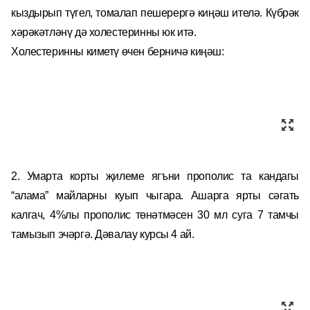
кыздырып түгел, томалап пешерергә киңәш ителә. Күбрәк
хәрәкәтләнү дә холестеринны юк итә.
Холестеринны киметү өчен берничә киңәш:
2. Умарта корты җилеме ягъни прополис та кандагы
“алама” майларны куып чыгара. Ашарга ярты сәгать
калгач, 4%лы прополис төнәтмәсен 30 мл суга 7 тамчы
тамызып эчәргә. Дәвалау курсы 4 ай.