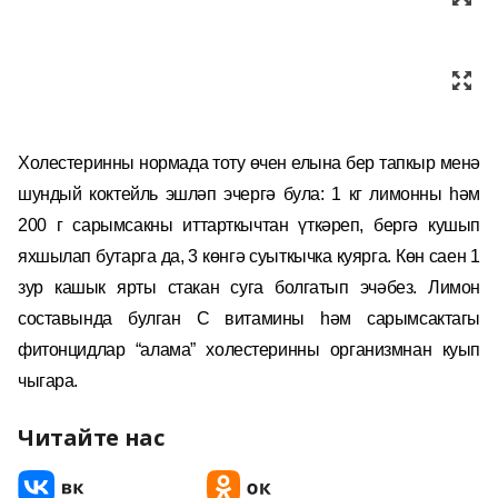
Холестеринны нормада тоту өчен елына бер тапкыр менә
шундый коктейль эшләп эчергә була: 1 кг лимонны һәм
200 г сарымсакны иттарткычтан үткәреп, бергә кушып
яхшылап бутарга да, 3 көнгә суыткычка куярга. Көн саен 1
зур кашык ярты стакан суга болгатып эчәбез. Лимон
составында булган С витамины һәм сарымсактагы
фитонцидлар “алама” холестеринны организмнан куып
чыгара.
Читайте нас