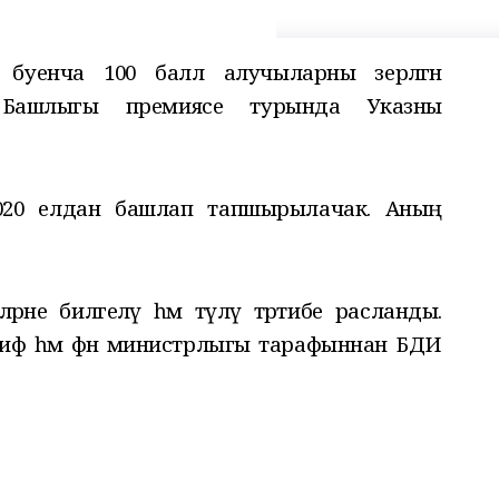
 буенча 100 балл алучыларны әзерләгән
 Башлыгы премиясе турында Указны
2020 елдан башлап тапшырылачак. Аның
рне билгеләү һәм түләү тәртибе расланды.
риф һәм фән министрлыгы тарафыннан БДИ