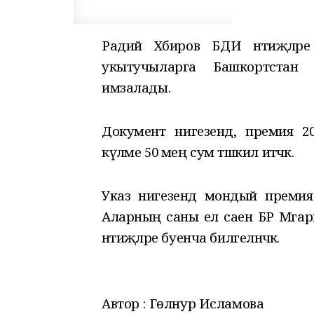
Радий Хәбиров БДИ нәтиҗәләре
укытучыларга Башкортстан
имзалады.
Документ нигезендә, премия 
күләме 50 мең сум тәшкил итәчәк.
Указ нигезендә мондый премиялә
Аларның саны ел саен БР Мәга
нәтиҗәләре буенча билгеләнәчәк.
Автор : Гөлнур Исламова