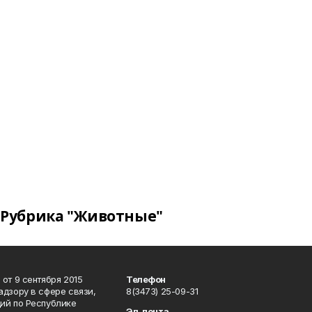
Рубрика "Животные"
от 9 сентября 2015
Телефон
дзору в сфере связи,
8(3473) 25-09-31
ий по Республике
Эл. почта