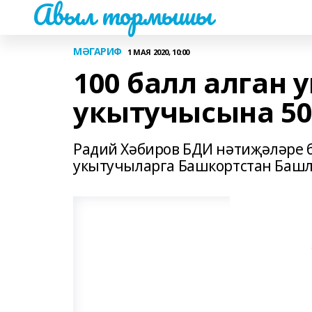
Авыл тормышы
МӘГАРИФ
1 МАЯ 2020, 10:00
100 балл алган
укытучысына 50
Радий Хәбиров БДИ нәтиҗәләре б
укытучыларга Башкортстан Башл