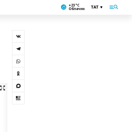
+23 °С
Облачно