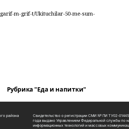
m-garif-m-grif-t/Ukituchilar-50-me-sum-
Рубрика "Еда и напитки"
ого района
Свидетельство о регистрации СМИ № ПИ ТУ02-01445 
года выдано Управлением Федеральной службы по на
информационных технологий и массовых коммуникац