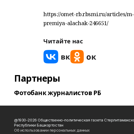
https://omet-rb.rbsmi.ru/articles/
premiya-alachak-246651/
Читайте нас
Партнеры
Фотобанк журналистов РБ
@1930-2026 Общественно-политическая газета Стерлитамакск
Республики Башкортостан
Об использовании персональных данных