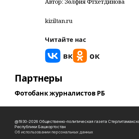
Автор: Зөлфия Фәтхетдинова
kiziltan.ru
Читайте нас
Партнеры
Фотобанк журналистов РБ
@1930-2026 Общественно-политическая газета Стерлитамакск
Республики Башкортостан
Об использовании персональных данных