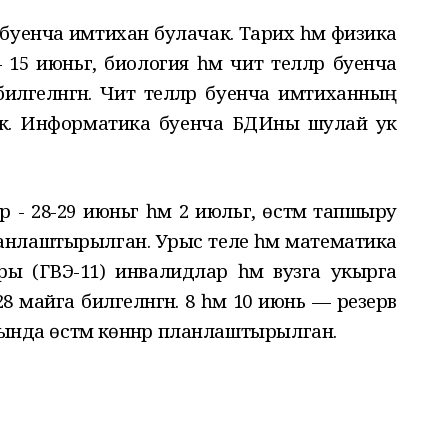
буенча имтихан булачак. Тарих һәм физика
15 июньгә, биология һәм чит телләр буенча
илгеләнгән. Чит телләр буенча имтиханның
чак. Информатика буенча БДИны шулай ук
 28-29 июньгә һәм 2 июльгә, өстәмә тапшыру
 планлаштырылган. Урыс теле һәм математика
 (ГВЭ-11) инвалидлар һәм вузга укырга
 майга билгеләнгән. 8 һәм 10 июнь — резерв
рында өстәмә көннәр планлаштырылган.