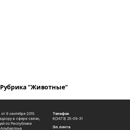
Рубрика "Животные"
от 9 сентября 2015
Телефон
дзору в сфере связи,
8(3473) 25-09-31
ий по Республике
Эл. почта
 Альбертона