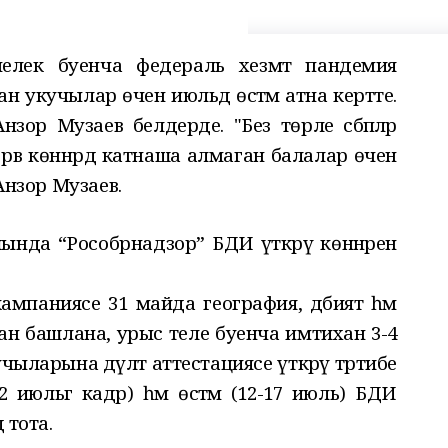
әтчелек буенча федераль хезмәт пандемия
укучылар өчен июльдә өстәмә атна кертте.
зор Музаев белдерде. "Без төрле сәбәпләр
зерв көннәрдә катнаша алмаган балалар өчен
 Анзор Музаев.
ында “Рособрнадзор” БДИ үткәрү көннәрен
кампаниясе 31 майда география, әдәбият һәм
ан башлана, урыс теле буенча имтихан 3-4
ыларына дәүләт аттестациясе үткәрү тәртибе
июльгә кадәр) һәм өстәмә (12-17 июль) БДИ
 тота.