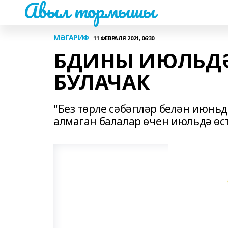
Авыл тормышы
МӘГАРИФ
11 ФЕВРАЛЯ 2021, 06:30
БДИНЫ ИЮЛЬД
БУЛАЧАК
"Без төрле сәбәпләр белән июнь
алмаган балалар өчен июльдә өст