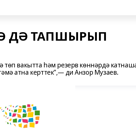
Ә ДӘ ТАПШЫРЫП
дә төп вакытта һәм резерв көннәрдә катнаш
әмә атна керттек”,— ди Анзор Музаев.