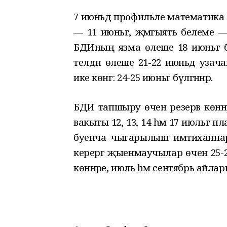
7 июньдә профильле математика 
— 11 июньгә, җәмгыять белеме — 
БДИның язма өлеше 18 июньгә б
телдән өлеше 21-22 июньдә уза
ике көнгә: 24-25 июньгә бүлгәннәр.
БДИ тапшыру өчен резерв көннәр -
вакыты 12, 13, 14 һәм 17 июльгә
буенча чыгарылыш имтиханнары
керергә җыенмаучылар өчен 25-28
көннәре, июль һәм сентябрь айла