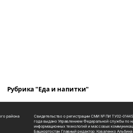
Рубрика "Еда и напитки"
ого района
Свидетельство о регистрации СМИ № ПИ ТУ02-01445 
года выдано Управлением Федеральной службы по на
информационных технологий и массовых коммуникац
Башкортостан Главный редактор: Коваленко Альбина