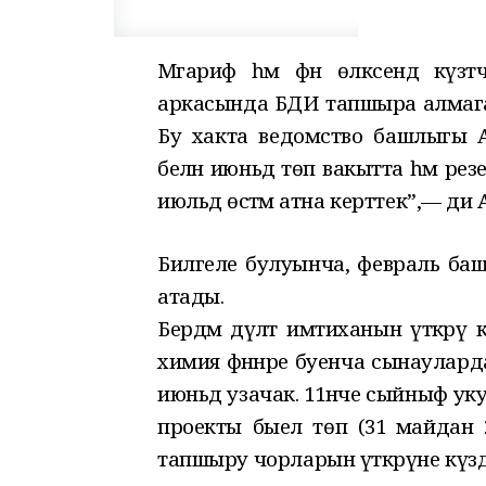
Мәгариф һәм фән өлкәсендә күз
аркасында БДИ тапшыра алмаган 
Бу хакта ведомство башлыгы Ан
белән июньдә төп вакытта һәм ре
июльдә өстәмә атна керттек”,— ди
Билгеле булуынча, февраль баш
атады.
Бердәм дәүләт имтиханын үткәрү 
химия фәннәре буенча сынаулард
июньдә узачак. 11нче сыйныф укуч
проекты быел төп (31 майдан 2 
тапшыру чорларын үткәрүне күздә