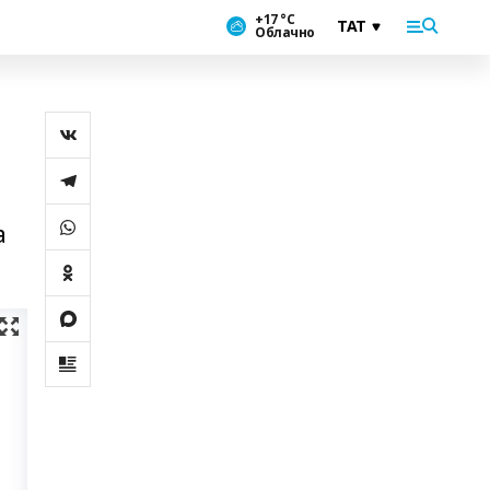
+17 °С
Облачно
а