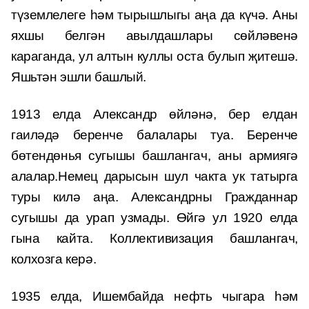
түземлелеге һәм тырышлыгы аңа да күчә. Аны
яхшы белгән авылдашлары сөйләвенә
караганда, ул алтын куллы оста булып җитешә.
Яшьтән эшли башлый.
1913 елда Александр өйләнә, бер елдан
гаиләдә беренче балалары туа. Беренче
бөтендөнья сугышы башлангач, аны армиягә
алалар.Немец дарысын шул чакта ук татырга
туры килә аңа. Александрны Гражданнар
сугышы да урап узмады. Өйгә ул 1920 елда
гына кайта. Коллективизация башлангач,
колхозга керә.
1935 елда, Ишембайда нефть чыгара һәм