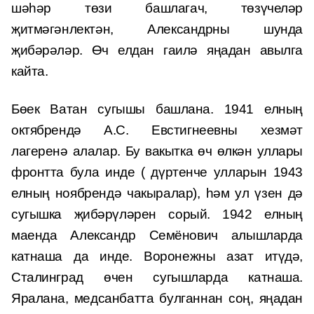
шәһәр төзи башлагач, төзүчеләр
җитмәгәнлектән, Александрны шунда
җибәрәләр. Өч елдан гаилә яңадан авылга
кайта.
Бөек Ватан сугышы башлана. 1941 елның
октябрендә А.С. Евстигнеевны хезмәт
лагеренә алалар. Бу вакытка өч өлкән уллары
фронтта була инде ( дүртенче улларын 1943
елның ноябрендә чакыралар), һәм ул үзен дә
сугышка җибәрүләрен сорый. 1942 елның
маенда Александр Семёнович алышларда
катнаша да инде. Воронежны азат итүдә,
Сталинград өчен сугышларда катнаша.
Яралана, медсанбатта булганнан соң, яңадан