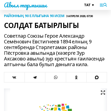
Авыл тормышы
РАЙОННЫҢ 90 ЕЛЛЫГЫНА 90 ИСЕМ
3 АПРЕЛЯ 2020, 07:30
СОЛДАТ БАТЫРЛЫГЫ
Советлар Союзы Герое Александр
Семёнович Евстигнеев 1894 елның 9
сентябрендә Стәрлетамак районы
Пёстровка авылында (хәзерге Зур
Аксаково авылы) зур крестьян гаиләсендә
алтынчы бала булып дөньяга килә.