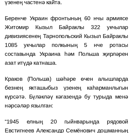
үзенең частенә кайта.
Беренче Украин фронтының 60 нчы армиясе
Житомир Кызыл Байраклы 322 укчылар
дивизиясенең Тарнопольский Кызыл Байраклы
1085 укчылар полкының 5 нче ротасы
составында Украина һәм Польша җирләрен
азат итүдә катнаша.
Краков (Польша) шәһәре өчен алышларда
безнең якташыбыз үзенең каһарманлыгын
күрсәтә. Бүләкләү кәгазендә бу турыда менә
нәрсәләр язылган:
“1945 елның 20 гыйнварында рядовой
Евстигнеев Александр Семёнович дошманның