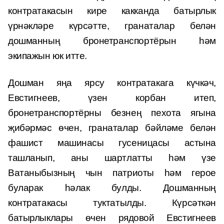
контратакасын кире какканда батырлык
үрнәкләре күрсәтте, гранаталар белән
дошманның бронетранспортёрын һәм
экипажын юк итте.
Дошман яңа ярсу контратакага күчкәч,
Евстигнеев, үзен корбан итеп,
бронетранспортёрны безнең пехота ягына
җибәрмәс өчен, гранаталар бәйләме белән
фашист машинасы гусеницасы астына
ташланып, аны шартлатты һәм үзе
Ватаныбызның чын патриоты һәм герое
буларак һәлак булды. Дошманның
контратакасы туктатылды. Күрсәткән
батырлыклары өчен рядовой Евстигнеев