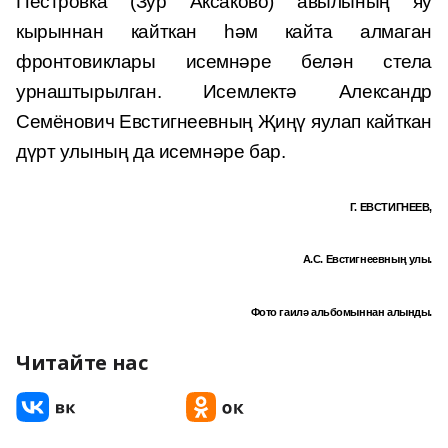
Пёстровка (Зур Аксаково) авылының яу
кырыннан кайткан һәм кайта алмаган
фронтовиклары исемнәре белән стела
урнаштырылган. Исемлектә Александр
Семёнович Евстигнеевның Җиңү яулап кайткан
дүрт улының да исемнәре бар.
Г. ЕВСТИГНЕЕВ,
А.С. Евстигнеевның улы.
Фото гаилә альбомыннан алынды.
Читайте нас