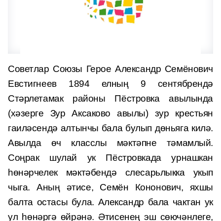
Советлар Союзы Герое Александр Семёнович
Евстигнеев 1894 елның 9 сентябрендә
Стәрлетамак районы Пёстровка авылында
(хәзерге Зур Аксаково авылы) зур крестьян
гаиләсендә алтынчы бала булып дөньяга килә.
Авылда өч класслы мәктәпне тәмамлый.
Соңрак шулай ук Пёстровкада урнашкан
һөнәрчелек мәктәбендә слесарьлыкка укып
чыга. Аның әтисе, Семён Кононович, яхшы
балта остасы була. Александр бала чактан ук
ул һөнәргә өйрәнә. Әтисенең эш сөючәнлеге,