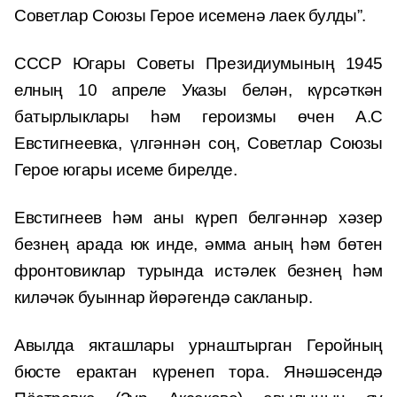
Советлар Союзы Герое исеменә лаек булды”.
СССР Югары Советы Президиумының 1945
елның 10 апреле Указы белән, күрсәткән
батырлыклары һәм героизмы өчен А.С
Евстигнеевка, үлгәннән соң, Советлар Союзы
Герое югары исеме бирелде.
Евстигнеев һәм аны күреп белгәннәр хәзер
безнең арада юк инде, әмма аның һәм бөтен
фронтовиклар турында истәлек безнең һәм
киләчәк буыннар йөрәгендә сакланыр.
Авылда якташлары урнаштырган Геройның
бюсте ерактан күренеп тора. Янәшәсендә