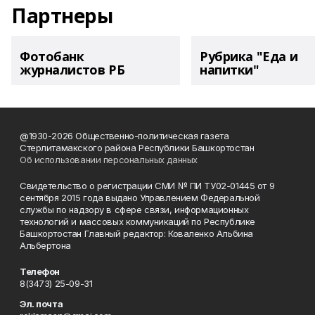
Партнеры
Фотобанк
Рубрика "Еда и
журналистов РБ
напитки"
@1930-2026 Общественно-политическая газета
Стерлитамакского района Республики Башкортостан
Об использовании персональных данных
Свидетельство о регистрации СМИ № ПИ ТУ02-01445 от 9
сентября 2015 года выдано Управлением Федеральной
службы по надзору в сфере связи, информационных
технологий и массовых коммуникаций по Республике
Башкортостан Главный редактор: Коваленко Альбина
Альбертона
Телефон
8(3473) 25-09-31
Эл. почта