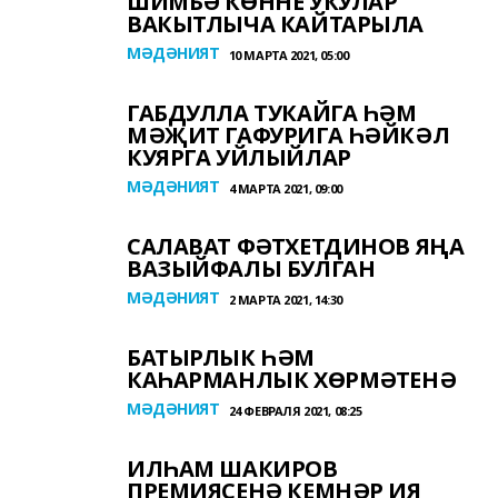
ШИМБӘ КӨННЕ УКУЛАР
ВАКЫТЛЫЧА КАЙТАРЫЛА
МӘДӘНИЯТ
10 МАРТА 2021, 05:00
ГАБДУЛЛА ТУКАЙГА ҺӘМ
МӘҖИТ ГАФУРИГА ҺӘЙКӘЛ
КУЯРГА УЙЛЫЙЛАР
МӘДӘНИЯТ
4 МАРТА 2021, 09:00
САЛАВАТ ФӘТХЕТДИНОВ ЯҢА
ВАЗЫЙФАЛЫ БУЛГАН
МӘДӘНИЯТ
2 МАРТА 2021, 14:30
БАТЫРЛЫК ҺӘМ
КАҺАРМАНЛЫК ХӨРМӘТЕНӘ
МӘДӘНИЯТ
24 ФЕВРАЛЯ 2021, 08:25
ИЛҺАМ ШАКИРОВ
ПРЕМИЯСЕНӘ КЕМНӘР ИЯ