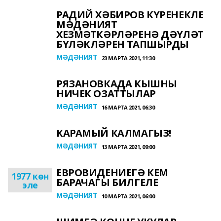
РАДИЙ ХӘБИРОВ КҮРЕНЕКЛЕ
МӘДӘНИЯТ
ХЕЗМӘТКӘРЛӘРЕНӘ ДӘҮЛӘТ
БҮЛӘКЛӘРЕН ТАПШЫРДЫ
МӘДӘНИЯТ
23 МАРТА 2021, 11:30
РЯЗАНОВКАДА КЫШНЫ
НИЧЕК ОЗАТТЫЛАР
МӘДӘНИЯТ
16 МАРТА 2021, 06:30
КАРАМЫЙ КАЛМАГЫЗ!
МӘДӘНИЯТ
13 МАРТА 2021, 09:00
ЕВРОВИДЕНИЕГӘ КЕМ
1977 көн
БАРАЧАГЫ БИЛГЕЛЕ
эле
МӘДӘНИЯТ
10 МАРТА 2021, 06:00