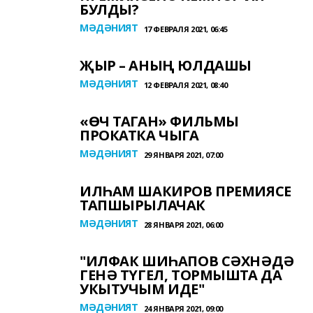
БУЛДЫ?
МӘДӘНИЯТ
17 ФЕВРАЛЯ 2021, 06:45
ҖЫР – АНЫҢ ЮЛДАШЫ
МӘДӘНИЯТ
12 ФЕВРАЛЯ 2021, 08:40
«ӨЧ ТАГАН» ФИЛЬМЫ
ПРОКАТКА ЧЫГА
МӘДӘНИЯТ
29 ЯНВАРЯ 2021, 07:00
ИЛҺАМ ШАКИРОВ ПРЕМИЯСЕ
ТАПШЫРЫЛАЧАК
МӘДӘНИЯТ
28 ЯНВАРЯ 2021, 06:00
"ИЛФАК ШИҺАПОВ СӘХНӘДӘ
ГЕНӘ ТҮГЕЛ, ТОРМЫШТА ДА
УКЫТУЧЫМ ИДЕ"
МӘДӘНИЯТ
24 ЯНВАРЯ 2021, 09:00