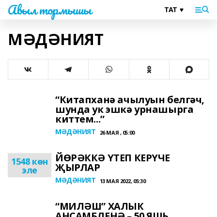
Авыл тормышы
МӘДӘНИЯТ
“Китапханә ачылуын белгәч,
шунда ук эшкә урнашырга
киттем...”
МӘДӘНИЯТ
26 МАЯ , 05:00
ЙӨРӘККӘ ҮТЕП КЕРҮЧЕ
1548 көн
ҖЫРЛАР
эле
МӘДӘНИЯТ
13 МАЯ 2022, 05:30
“МИЛӘШ” ХАЛЫК
АНСАМБЛЕНӘ – 50 ЯШЬ